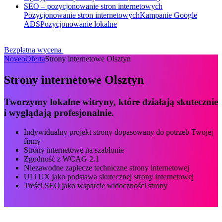
SEO – pozycjonowanie stron internetowych
Pozycjonowanie stron internetowych
Kampanie Google
ADS
Pozycjonowanie lokalne
Bezpłatna wycena
Noveo
Oferta
Strony internetowe Olsztyn
Strony
internetowe
Olsztyn
Tworzymy
lokalne
witryny,
które
działają
skutecznie
i
wyglądają
profesjonalnie.
Indywidualny projekt strony dopasowany do potrzeb Twojej
firmy
Strony internetowe na szablonie
Zgodność z WCAG 2.1
Niezawodne zaplecze techniczne strony internetowej
UI i UX jako podstawa skutecznej strony internetowej
Treści SEO jako wsparcie widoczności strony