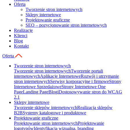
Oferta
Tworzenie stron internetowych
Sklepy internetowe
Projektowanie graficzne
SEO – pozycjonowanie stron internetowych
Realizacje
Klienci
Blog
Kontakt
Oferta
Tworzenie stron internetowych
Tworzenie stron internetowych
Tworzenie portali
internetowych
Aplikacje Internetowe
Rozwój i utrzymanie
stron internetowych
Serwisy korporacyjne i firmowe
Strony
Internetowe Sprzedażowe
Strony Internetowe One
Page
Landing Page
Blogi
Dostosowywanie stron do WCAG
2.1
Sklepy internetowe
Tworzenie sklepów internetowych
Realizacja sklepów
B2B
Systemy katalogowe i produktowe
Projektowanie graficzne
Projektowanie stron internetowych
Projektowanie
logotypów
Identyfikacja wizualna, branding