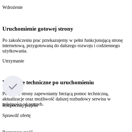
Wdrożenie
Uruchomienie
gotowej
strony
Po zakończeniu prac przekazujemy w pełni funkcjonującą stronę
internetową, przygotowaną do dalszego rozwoju i codziennego
użytkowania.
Utrzymanie
Wsparcie
techniczne
po
uruchomieniu
Po starcie strony zapewniamy bieżącą pomoc techniczną,
aktualizacje oraz możliwość dalszej rozbudowy serwisu w
zależności od potrzeb.
Rozpocznij projekt
Sprawdź ofertę