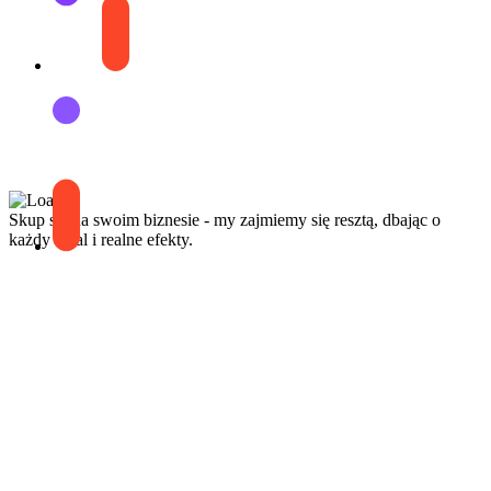
Skup się na swoim biznesie - my zajmiemy się resztą, dbając o
każdy detal i realne efekty.
Zapraszamy do
współpracy
wyceń bezpłatnie