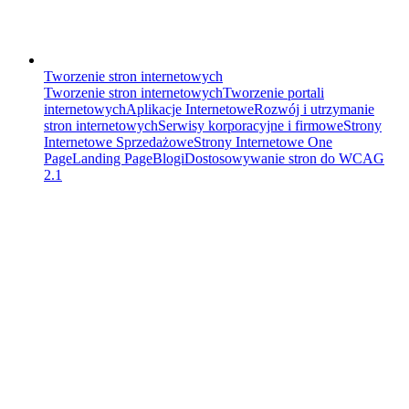
Tworzenie stron internetowych
Tworzenie stron internetowych
Tworzenie portali
internetowych
Aplikacje Internetowe
Rozwój i utrzymanie
stron internetowych
Serwisy korporacyjne i firmowe
Strony
Internetowe Sprzedażowe
Strony Internetowe One
Page
Landing Page
Blogi
Dostosowywanie stron do WCAG
2.1