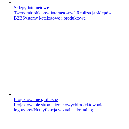
Sklepy internetowe
Tworzenie sklepów internetowych
Realizacja sklepów
B2B
Systemy katalogowe i produktowe
Projektowanie graficzne
Projektowanie stron internetowych
Projektowanie
logotypów
Identyfikacja wizualna, branding