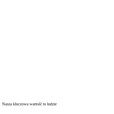
Skontaktuj się z
nami, a przygotujemy
szyte na miarę
rozwiązanie, które
zaspokoi potrzeby
Twojej firmy!
Nasza kluczowa wartość to ludzie