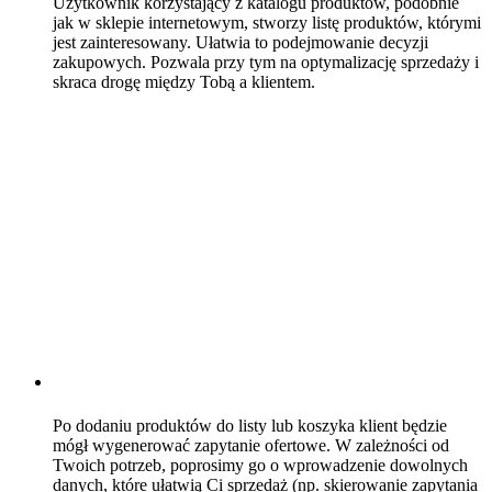
Użytkownik korzystający z katalogu produktów, podobnie
jak w sklepie internetowym, stworzy listę produktów, którymi
jest zainteresowany. Ułatwia to podejmowanie decyzji
zakupowych. Pozwala przy tym na optymalizację sprzedaży i
skraca drogę między Tobą a klientem.
Po dodaniu produktów do listy lub koszyka klient będzie
mógł wygenerować zapytanie ofertowe. W zależności od
Twoich potrzeb, poprosimy go o wprowadzenie dowolnych
danych, które ułatwią Ci sprzedaż (np. skierowanie zapytania