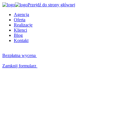
Przejdź do strony głównej
Agencja
Oferta
Realizacje
Klienci
Blog
Kontakt
Bezpłatna wycena
Zamknij formularz
Kluczowe kompetencje
W czym możemy Ci pomóc?