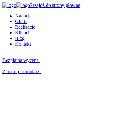
Przejdź do strony głównej
Agencja
Oferta
Realizacje
Klienci
Blog
Kontakt
Bezpłatna wycena
Zamknij formularz
Kluczowe kompetencje
W czym możemy Ci pomóc?