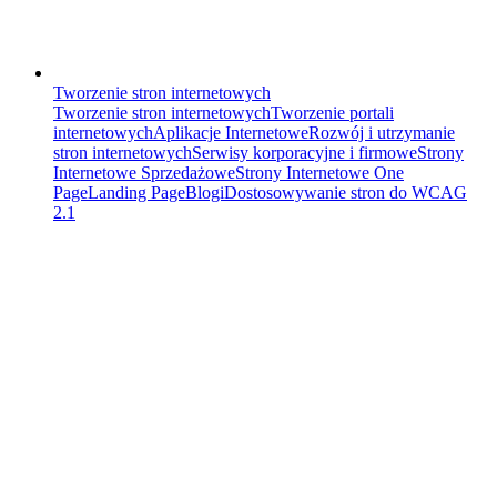
Tworzenie stron internetowych
Tworzenie stron internetowych
Tworzenie portali
internetowych
Aplikacje Internetowe
Rozwój i utrzymanie
stron internetowych
Serwisy korporacyjne i firmowe
Strony
Internetowe Sprzedażowe
Strony Internetowe One
Page
Landing Page
Blogi
Dostosowywanie stron do WCAG
2.1