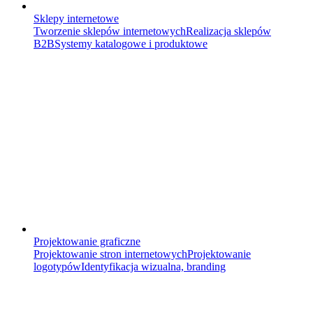
Sklepy internetowe
Tworzenie sklepów internetowych
Realizacja sklepów
B2B
Systemy katalogowe i produktowe
Projektowanie graficzne
Projektowanie stron internetowych
Projektowanie
logotypów
Identyfikacja wizualna, branding