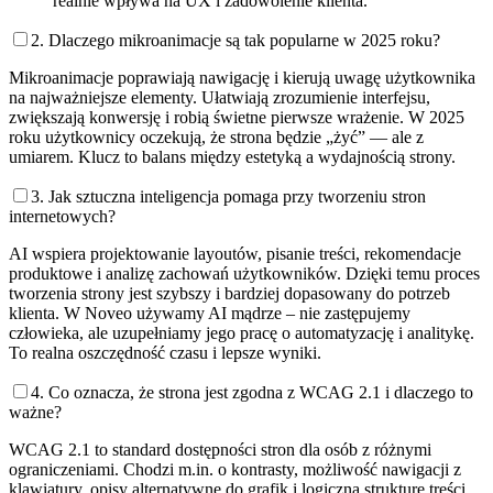
realnie wpływa na UX i zadowolenie klienta.
2. Dlaczego mikroanimacje są tak popularne w 2025 roku?
Mikroanimacje poprawiają nawigację i kierują uwagę użytkownika
na najważniejsze elementy. Ułatwiają zrozumienie interfejsu,
zwiększają konwersję i robią świetne pierwsze wrażenie. W 2025
roku użytkownicy oczekują, że strona będzie „żyć” — ale z
umiarem. Klucz to balans między estetyką a wydajnością strony.
3. Jak sztuczna inteligencja pomaga przy tworzeniu stron
internetowych?
AI wspiera projektowanie layoutów, pisanie treści, rekomendacje
produktowe i analizę zachowań użytkowników. Dzięki temu proces
tworzenia strony jest szybszy i bardziej dopasowany do potrzeb
klienta. W Noveo używamy AI mądrze – nie zastępujemy
człowieka, ale uzupełniamy jego pracę o automatyzację i analitykę.
To realna oszczędność czasu i lepsze wyniki.
4. Co oznacza, że strona jest zgodna z WCAG 2.1 i dlaczego to
ważne?
WCAG 2.1 to standard dostępności stron dla osób z różnymi
ograniczeniami. Chodzi m.in. o kontrasty, możliwość nawigacji z
klawiatury, opisy alternatywne do grafik i logiczną strukturę treści.