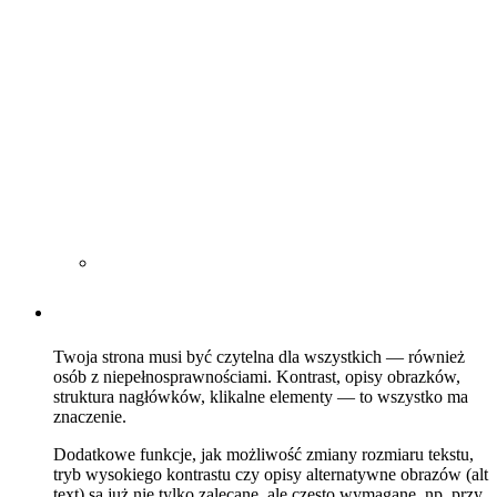
Twoja strona musi być czytelna dla wszystkich — również
osób z niepełnosprawnościami. Kontrast, opisy obrazków,
struktura nagłówków, klikalne elementy — to wszystko ma
znaczenie.
Dodatkowe funkcje, jak możliwość zmiany rozmiaru tekstu,
tryb wysokiego kontrastu czy opisy alternatywne obrazów (alt
text) są już nie tylko zalecane, ale często wymagane, np. przy