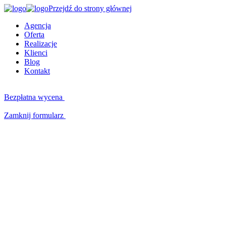
Przejdź do strony głównej
Agencja
Oferta
Realizacje
Klienci
Blog
Kontakt
Bezpłatna wycena
Zamknij formularz
Kluczowe kompetencje
W czym możemy Ci pomóc?