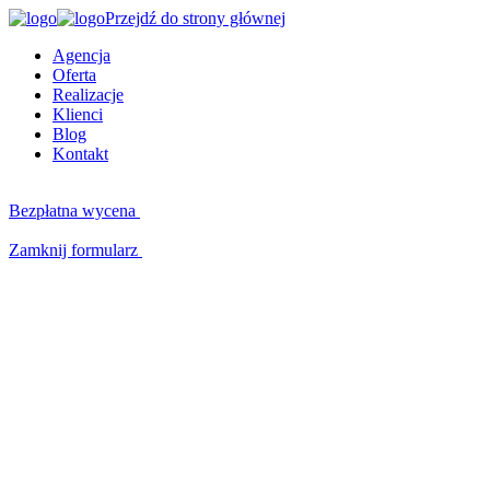
Przejdź do strony głównej
Agencja
Oferta
Realizacje
Klienci
Blog
Kontakt
Bezpłatna wycena
Zamknij formularz
Kluczowe kompetencje
W czym możemy Ci pomóc?