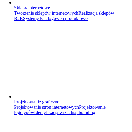
Sklepy internetowe
Tworzenie sklepów internetowych
Realizacja sklepów
B2B
Systemy katalogowe i produktowe
Projektowanie graficzne
Projektowanie stron internetowych
Projektowanie
logotypów
Identyfikacja wizualna, branding