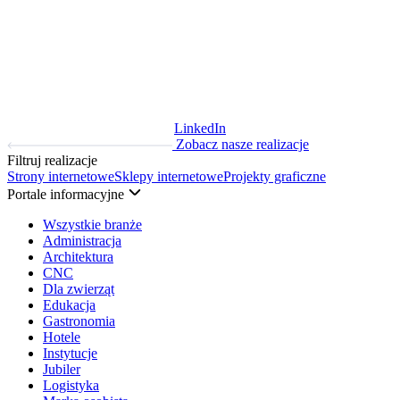
LinkedIn
Zobacz nasze realizacje
Filtruj realizacje
Strony internetowe
Sklepy internetowe
Projekty graficzne
Portale informacyjne
Wszystkie branże
Administracja
Architektura
CNC
Dla zwierząt
Edukacja
Gastronomia
Hotele
Instytucje
Jubiler
Logistyka