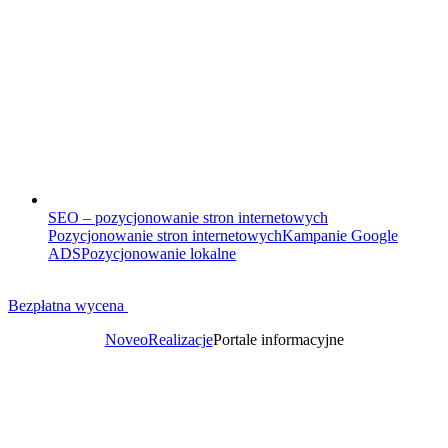
SEO – pozycjonowanie stron internetowych
Pozycjonowanie stron internetowych
Kampanie Google
ADS
Pozycjonowanie lokalne
Bezpłatna wycena
Noveo
Realizacje
Portale informacyjne