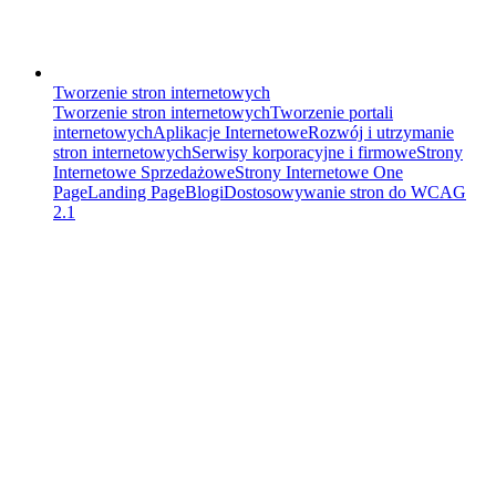
Tworzenie stron internetowych
Tworzenie stron internetowych
Tworzenie portali
internetowych
Aplikacje Internetowe
Rozwój i utrzymanie
stron internetowych
Serwisy korporacyjne i firmowe
Strony
Internetowe Sprzedażowe
Strony Internetowe One
Page
Landing Page
Blogi
Dostosowywanie stron do WCAG
2.1