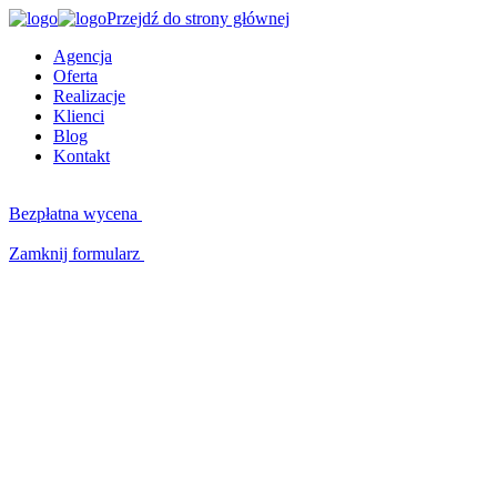
Przejdź do strony głównej
Agencja
Oferta
Realizacje
Klienci
Blog
Kontakt
Bezpłatna wycena
Zamknij formularz
Kluczowe kompetencje
W czym możemy Ci pomóc?