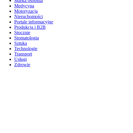
Marka osobista
Medycyna
Motoryzacja
Nieruchomości
Portale informacyjne
Produkcja i B2B
Stocznie
Stomatologia
Sztuka
Technologie
Transport
Usługi
Zdrowie