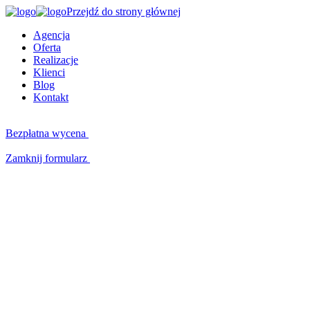
Przejdź do strony głównej
Agencja
Oferta
Realizacje
Klienci
Blog
Kontakt
Bezpłatna wycena
Zamknij formularz
Kluczowe kompetencje
W czym możemy Ci pomóc?