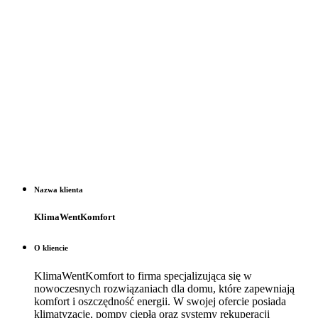
Nazwa klienta
KlimaWentKomfort
O kliencie
KlimaWentKomfort to firma specjalizująca się w
nowoczesnych rozwiązaniach dla domu, które zapewniają
komfort i oszczędność energii. W swojej ofercie posiada
klimatyzacje, pompy ciepła oraz systemy rekuperacji