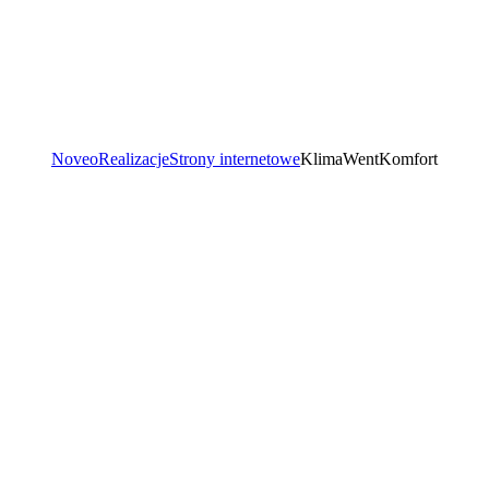
Noveo
Realizacje
Strony internetowe
KlimaWentKomfort