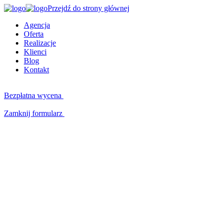
Przejdź do strony głównej
Agencja
Oferta
Realizacje
Klienci
Blog
Kontakt
Bezpłatna wycena
Zamknij formularz
Kluczowe kompetencje
W czym możemy Ci pomóc?