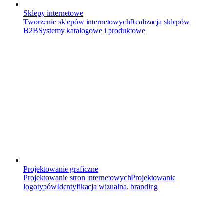
Sklepy internetowe
Tworzenie sklepów internetowych
Realizacja sklepów
B2B
Systemy katalogowe i produktowe
Projektowanie graficzne
Projektowanie stron internetowych
Projektowanie
logotypów
Identyfikacja wizualna, branding