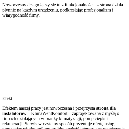
Nowoczesny design łączy się tu z funkcjonalnością – strona działa
płynnie na każdym urządzeniu, podkreślając profesjonalizm i
wiarygodność firmy.
Efekt
Efektem naszej pracy jest nowoczesna i przejrzysta
strona dla
instalatorów
– KlimaWentKomfort – zaprojektowana z myślą o
firmach działających w branży klimatyzacji, pomp ciepła i
rekuperacji. Serwis w czytelny sposób prezentuje ofertę usług,
pomagając użytkownikom szybko znaleźć interesujące rozwiązania