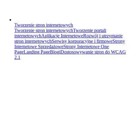
Tworzenie stron internetowych
Tworzenie stron internetowych
Tworzenie portali
internetowych
Aplikacje Internetowe
Rozwój i utrzymanie
stron internetowych
Serwisy korporacyjne i firmowe
Strony
Internetowe Sprzedażowe
Strony Internetowe One
Page
Landing Page
Blogi
Dostosowywanie stron do WCAG
2.1