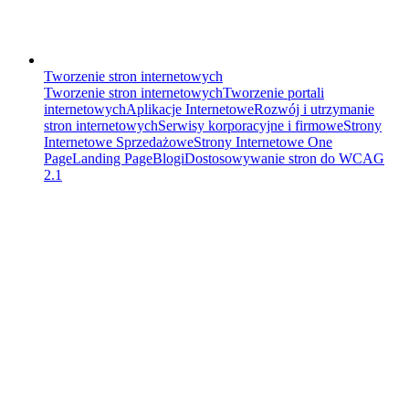
Tworzenie stron internetowych
Tworzenie stron internetowych
Tworzenie portali
internetowych
Aplikacje Internetowe
Rozwój i utrzymanie
stron internetowych
Serwisy korporacyjne i firmowe
Strony
Internetowe Sprzedażowe
Strony Internetowe One
Page
Landing Page
Blogi
Dostosowywanie stron do WCAG
2.1