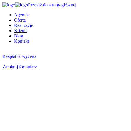
Przejdź do strony głównej
Agencja
Oferta
Realizacje
Klienci
Blog
Kontakt
Bezpłatna wycena
Zamknij formularz
Kluczowe kompetencje
W czym możemy Ci pomóc?