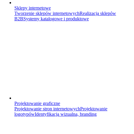
Sklepy internetowe
Tworzenie sklepów internetowych
Realizacja sklepów
B2B
Systemy katalogowe i produktowe
Projektowanie graficzne
Projektowanie stron internetowych
Projektowanie
logotypów
Identyfikacja wizualna, branding