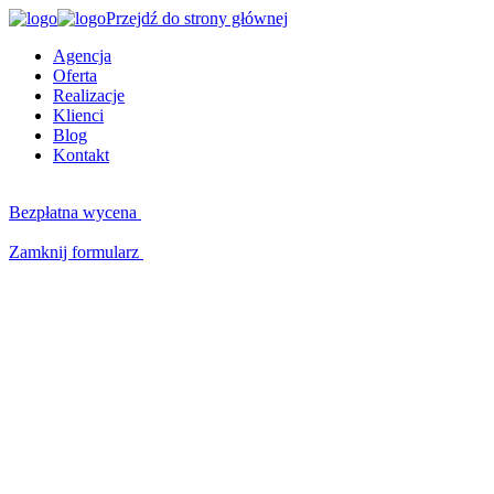
Przejdź do strony głównej
Agencja
Oferta
Realizacje
Klienci
Blog
Kontakt
Bezpłatna wycena
Zamknij formularz
Kluczowe kompetencje
W czym możemy Ci pomóc?