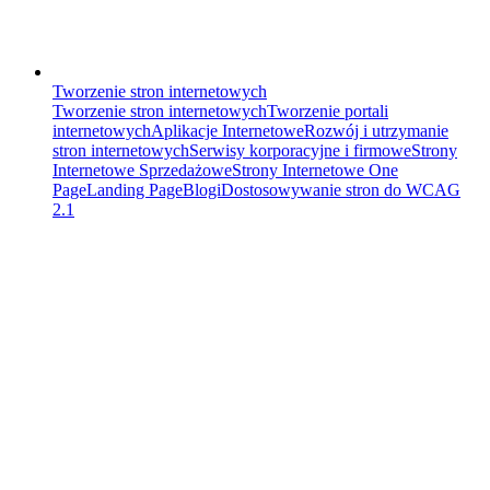
Tworzenie stron internetowych
Tworzenie stron internetowych
Tworzenie portali
internetowych
Aplikacje Internetowe
Rozwój i utrzymanie
stron internetowych
Serwisy korporacyjne i firmowe
Strony
Internetowe Sprzedażowe
Strony Internetowe One
Page
Landing Page
Blogi
Dostosowywanie stron do WCAG
2.1