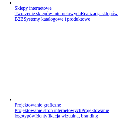
Sklepy internetowe
Tworzenie sklepów internetowych
Realizacja sklepów
B2B
Systemy katalogowe i produktowe
Projektowanie graficzne
Projektowanie stron internetowych
Projektowanie
logotypów
Identyfikacja wizualna, branding